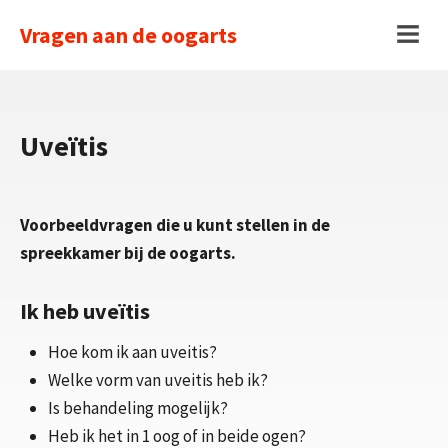
Ga
Vragen aan de oogarts
naar
Menu
inhoud
Uveïtis
Voorbeeldvragen die u kunt stellen in de
spreekkamer bij de oogarts.
Ik heb uveïtis
Hoe kom ik aan uveitis?
Welke vorm van uveitis heb ik?
Is behandeling mogelijk?
Heb ik het in 1 oog of in beide ogen?